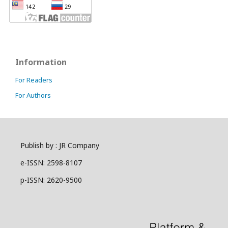
Information
For Readers
For Authors
Publish by : JR Company
e-ISSN: 2598-8107
p-ISSN: 2620-9500