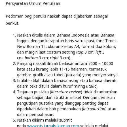
Persyaratan Umum Penulisan
Pedoman bagi penulis naskah dapat dijabarkan sebagai
berikut.
Naskah ditulis dalam Bahasa Indonesia atau Bahasa
Inggris dengan kerapatan baris satu spasi, font Times
New Roman 12, ukuran kertas A4, format dua kolom,
dan margin last costum setting (
top
3 cm;
left
3
cm;
bottom
3 cm;
right
3 cm).
Panjang naskah ilmiah berkisar antara 7000 – 10000
kata atau kurang lebih 11-15 halaman, termasuk
gambar, grafik atau tabel (jika ada) yang menyertainya.
Istilah-istilah dalam bahasa asing atau bahasa daerah
dalam teks ditulis dalam huruf miring (
italic
).
Tinjauan pustaka (
literature review
) tidak dicantumkan
sebagai bagian dari struktur artikel. Dengan demikian
pengutipan pustaka yang dianggap penting dapat
dipadukan dalam bab pendahuluan (
introduction
) atau
dalam pembahasan.
Naskah dikirim melalui submit
pada
www.ojs.jurnalrekaman.com
setelah melalui