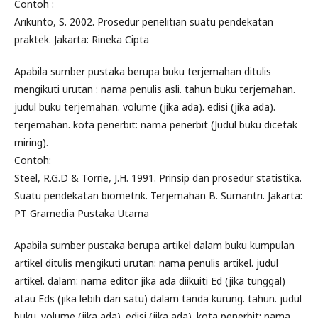
Contoh :
Arikunto, S. 2002. Prosedur penelitian suatu pendekatan
praktek. Jakarta: Rineka Cipta
Apabila sumber pustaka berupa buku terjemahan ditulis
mengikuti urutan : nama penulis asli. tahun buku terjemahan.
judul buku terjemahan. volume (jika ada). edisi (jika ada).
terjemahan. kota penerbit: nama penerbit (Judul buku dicetak
miring).
Contoh:
Steel, R.G.D & Torrie, J.H. 1991. Prinsip dan prosedur statistika.
Suatu pendekatan biometrik. Terjemahan B. Sumantri. Jakarta:
PT Gramedia Pustaka Utama
Apabila sumber pustaka berupa artikel dalam buku kumpulan
artikel ditulis mengikuti urutan: nama penulis artikel. judul
artikel. dalam: nama editor jika ada diikuiti Ed (jika tunggal)
atau Eds (jika lebih dari satu) dalam tanda kurung. tahun. judul
buku. volume (jika ada). edisi (jika ada). kota penerbit: nama